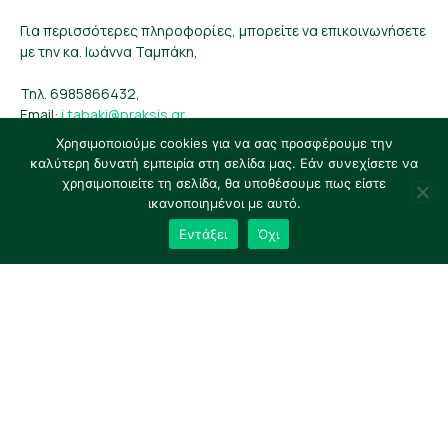
Για περισσότερες πληροφορίες, μπορείτε να επικοινωνήσετε
με την κα. Ιωάννα Ταμπάκη,
Τηλ. 6985866432,
Εmail:
i.tabaki@praksis.gr
Χρησιμοποιούμε cookies για να σας προσφέρουμε την
Παγκόσμια Υποστήριξη για
καλύτερη δυνατή εμπειρία στη σελίδα μας. Εάν συνεχίσετε να
χρησιμοποιείτε τη σελίδα, θα υποθέσουμε πως είστε
Τοπικό Αντίκτυπο
ικανοποιημένοι με αυτό.
Εντάξει
Όχι
Το Global Innovation Challenge στηρίζει καινοτόμες δράσεις
που αντιμετωπίζουν οικονομικές και κοινωνικές προκλήσεις
σε κοινότητες χαμηλού εισοδήματος σε όλο τον κόσμο.
Οι βασικοί στόχοι του προγράμματος περιλαμβάνουν:
την ανάπτυξη δεξιοτήτων και επαγγελματικών
προσόντων,