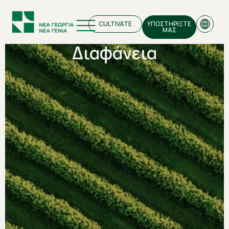
CULTIVATE
ΥΠΟΣΤΗΡΙΞΤΕ
ΜΑΣ
Διαφάνεια
EN
GR