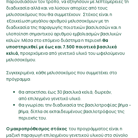
παρουσιάσουν τον τρόπο, να εξηγήσουν με λεπτομέρειες τη
διαδικασία αλλά και να λύσουν απορίες από τους
μελισσοκόμους που θα συμμετέχουν. Στόχος είναι η
εξοικείωση μεγάλου αριθμού μελισσοκόμων με τη
διαδικασία της παραγωγής ποιοτικών βασιλισσών
και η
υλοποίηση σημαντικού αρι
θμού εμβολιασμών βασιλικών
κελιών
. Μέσα στο επόμενο διάστημα η περιοχή
θα
υποστηριχθεί με έως και 7.500 ποιοτικά βασιλικά
κελιά,
προερχόμενα από γενετικό υλικό του ωφελούμενου
μελισσοκόμου.
Συγκεκριμένα, κάθε μελισσοκόμος που συμμετέχει στο
πρόγραμμα
:
θα αποκτήσει
έως
30 βασιλικά κελιά, δωρεάν,
από
επιλεγμέν
ο
γενετικό υλικό.
θα γνωρίσει την διαδικασία της βασιλοτροφίας βήμα –
βήμα, δίπλα σε εκπαιδευμένους
βασιλοτρόφους της
περιοχής του.
Ο μακροπρόθεσμος στόχος
του προγράμματος είναι η
μαζική παραγωγή επιλεγμένου γενετικού υλικού στο σύνολο