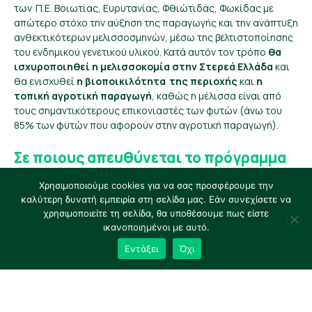
των Π.Ε. Βοιωτίας, Ευρυτανίας, Φθιώτιδας, Φωκίδας με
απώτερο στόχο την αύξηση της παραγωγής και την ανάπτυξη
ανθεκτικότερων μελισσοσμηνών, μέσω της βελτιστοποίησης
του ενδημικού γενετικού υλικού. Κατά αυτόν τον τρόπο
θα
ισχυροποιηθεί η μελισσοκομία στην Στερεά Ελλάδα
και
θα ενισχυθεί
η βιοποικιλότητα της περιοχής
και
η
τοπική αγροτική παραγωγή
, καθώς η μέλισσα είναι από
τους σημαντικότερους επικονιαστές των φυτών
(άνω του
85% των φυτών που αφορούν σ
την αγροτική παραγωγή).
Σε ποιους απευθύνεται
το πρόγραμμα
Χρησιμοποιούμε cookies για να σας προσφέρουμε την
Σε κάθε μελισσοκόμο που δραστηριοποιείται στην ευρύτερη
καλύτερη δυνατή εμπειρία στη σελίδα μας. Εάν συνεχίσετε να
περιοχή της Στερεάς Ελλάδα (πλην της Εύβοιας).
χρησιμοποιείτε τη σελίδα, θα υποθέσουμε πως είστε
ικανοποιημένοι με αυτό.
Περιοχή δράσης κύκλου 2025
Εντάξει
Όχι
Π.Ε. Στερεάς Ελλάδας – πλην Εύβοιας
Χρονοδιάγραμμα