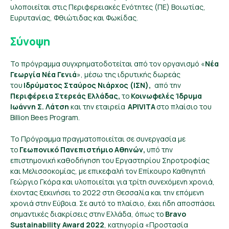
υλοποιείται στις Περιφερειακές Ενότητες (ΠΕ) Βοιωτίας,
Ευρυτανίας, Φθιώτιδας και Φωκίδας.
Σύνοψη
Το πρόγραμμα συγχρηματοδοτείται από τον οργανισμό «
Νέα
Γεωργία Νέα Γενιά
», μέσω της ιδρυτικής δωρεάς
του
Ιδρύματος Σταύρος Νιάρχος (ΙΣΝ),
από την
Περιφέρεια Στερεάς Ελλάδας,
το
Κοινωφελές Ίδρυμα
Ιωάννη Σ. Λάτση
και την εταιρεία
APIVITA
στο πλαίσιο του
Billion Bees Program
.
Το Πρόγραμμα πραγματοποιείται σε συνεργασία με
το
Γεωπονικό Πανεπιστήμιο Αθηνών,
υπό την
επιστημονική καθοδήγηση του Εργαστηρίου Σηροτροφίας
και Μελισσοκομίας, με επικεφαλή τον Επίκουρο Καθηγητή
Γεώργιο Γκόρα και υλοποιείται για τρίτη συνεχόμενη χρονιά,
έχοντας ξεκινήσει το 2022 στη Θεσσαλία και την επόμενη
χρονιά στην Εύβοια. Σε αυτό το πλαίσιο, έχει ήδη αποσπάσει
σημαντικές διακρίσεις στην Ελλάδα, όπως το
Bravo
Sustainability Award 2022
, κατηγορία «Προστασία