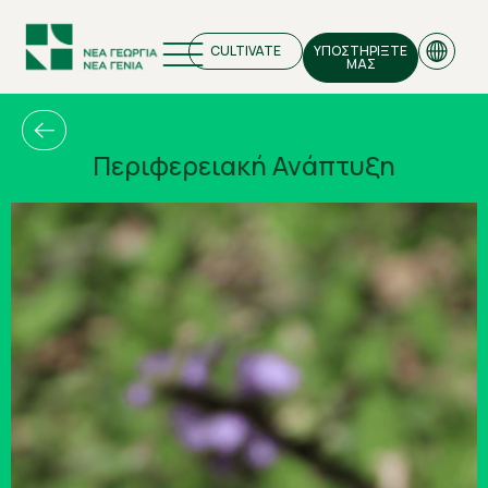
CULTIVATE
ΥΠΟΣΤΗΡΙΞΤΕ
ΜΑΣ
Περιφερειακή Ανάπτυξη
EN
GR