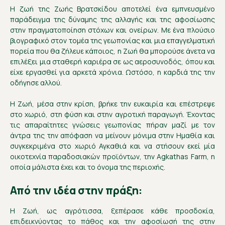
Η ζωή της Ζωής Βρατσκίδου αποτελεί ένα εμπνευσμένο
παράδειγμα της δύναμης της αλλαγής και της αφοσίωσης
στην πραγματοποίηση στόχων και ονείρων. Με ένα πλούσιο
βιογραφικό στον τομέα της γεωπονίας και μια επαγγελματική
πορεία που θα ζήλευε κάποιος, η Ζωή θα μπορούσε άνετα να
επιλέξει μια σταθερή καριέρα σε ως αεροσυνοδός, όπου και
είχε εργασθεί για αρκετά χρόνια. Ωστόσο, η καρδιά της την
οδήγησε αλλού.
Η Ζωή, μέσα στην κρίση, βρήκε την ευκαιρία και επέστρεψε
στο χωριό, στη φύση και στην αγροτική παραγωγή. Έχοντας
τις απαραίτητες γνώσεις γεωπονίας πήραν μαζί με τον
άντρα της την απόφαση να μείνουν μόνιμα στην Ημαθία και
συγκεκριμένα στο χωριό Αγκαθιά και να στήσουν εκεί μία
οικοτεχνία παραδοσιακών προϊόντων, την Agkathas Farm, η
οποία μάλιστα έχει και το όνομα της περιοχής.
Από την ιδέα στην πράξη:
Η Ζωή, ως αγρότισσα, ξεπέρασε κάθε προσδοκία,
επιδεικνύοντας το πάθος και την αφοσίωσή της στην