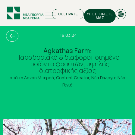
CULTIVATE
ΥΠΟΣΤΗΡΙΞΤΕ
ΜΑΣ
19.03.24
Agkathas Farm:
Παραδοσιακά & διαφοροποιημένα
EN
προϊόντα φρούτων, υψηλής
διατροφικής αξίας
GR
από τη Δανάη Μπερσή, Content Creator, Νέα Γεωργία Νέα
Γενιά