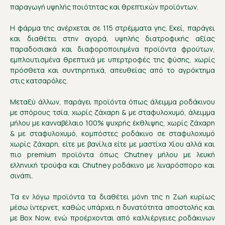
παραγωγή υψηλής ποιότητας και θρεπτικών προϊόντων.
Η φάρμα της ανέρχεται σε 115 στρέμματα γης. Εκεί, παράγει
και διαθέτει στην αγορά, υψηλής διατροφικής αξίας
παραδοσιακά και διαφοροποιημένα προϊόντα φρούτων,
εμπλουτισμένα θρεπτικά με υπερτροφές της φύσης, χωρίς
πρόσθετα και συντηρητικά, απευθείας από το αγρόκτημα
στις κατσαρόλες.
Μεταξύ άλλων, παράγει προϊόντα όπως άλειμμα ροδάκινου
με σπόρους τσία, χωρίς ζάχαρη & με σταφυλοχυμό, άλειμμα
μήλου με κανναβέλαιο 100% ψυχρής έκθλιψης, χωρίς ζάχαρη
& με σταφυλοχυμό, κομπόστες ροδάκινο σε σταφυλοχυμό
χωρίς ζάχαρη, είτε με βανίλια είτε με μαστίχα Χίου αλλά και
πιο premium προϊόντα όπως Chutney μήλου με λευκή
ελληνική τρούφα και Chutney ροδάκινο με λιναρόσπορο και
σινάπι.
Τα εν λόγω προϊόντα τα διαθέτει μόνη της η Ζωή κυρίως
μέσω ίντερνετ, καθώς υπάρχει η δυνατότητα αποστολής και
με Box Now, ενώ προέρχονται από καλλιέργειες ροδάκινων