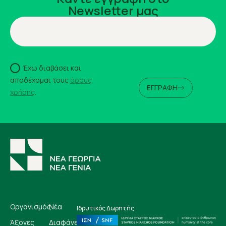
Newsletter μας
Έχω διαβάσει και
αποδέχομαι τους
όρους
ΕΓΓΡΑΦΗ
χρήσης
.
Οργανισμός
Νέα
Ιδρυτικός Δωρητής
Άξονες
Διαφάνεια