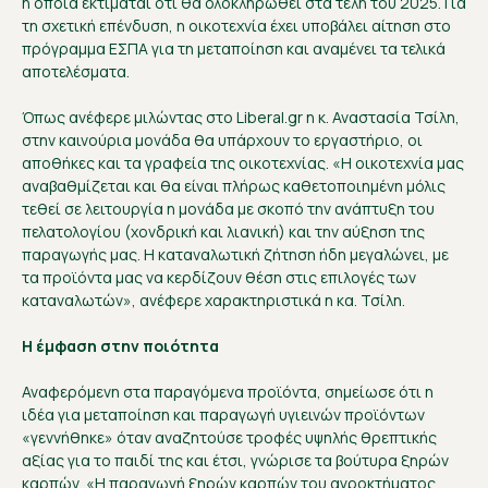
η οποία εκτιμάται ότι θα ολοκληρωθεί στα τέλη του 2025. Για
τη σχετική επένδυση, η οικοτεχνία έχει υποβάλει αίτηση στο
πρόγραμμα ΕΣΠΑ για τη μεταποίηση και αναμένει τα τελικά
αποτελέσματα.
Όπως ανέφερε μιλώντας στο Liberal.gr η κ. Αναστασία Τσίλη,
στην καινούρια μονάδα θα υπάρχουν το εργαστήριο, οι
αποθήκες και τα γραφεία της οικοτεχνίας. «Η οικοτεχνία μας
αναβαθμίζεται και θα είναι πλήρως καθετοποιημένη μόλις
τεθεί σε λειτουργία η μονάδα με σκοπό την ανάπτυξη του
πελατολογίου (χονδρική και λιανική) και την αύξηση της
παραγωγής μας. Η καταναλωτική ζήτηση ήδη μεγαλώνει, με
τα προϊόντα μας να κερδίζουν θέση στις επιλογές των
καταναλωτών», ανέφερε χαρακτηριστικά η κα. Τσίλη.
Η έμφαση στην ποιότητα
Αναφερόμενη στα παραγόμενα προϊόντα, σημείωσε ότι η
ιδέα για μεταποίηση και παραγωγή υγιεινών προϊόντων
«γεννήθηκε» όταν αναζητούσε τροφές υψηλής θρεπτικής
αξίας για το παιδί της και έτσι, γνώρισε τα βούτυρα ξηρών
καρπών. «Η παραγωγή ξηρών καρπών του αγροκτήματος