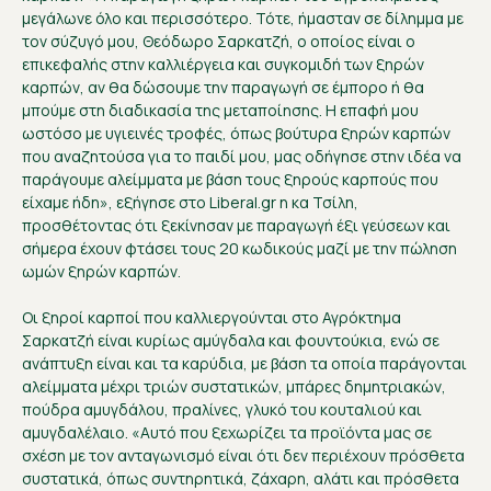
μεγάλωνε όλο και περισσότερο. Τότε, ήμασταν σε δίλημμα με
τον σύζυγό μου, Θεόδωρο Σαρκατζή, ο οποίος είναι ο
επικεφαλής στην καλλιέργεια και συγκομιδή των ξηρών
καρπών, αν θα δώσουμε την παραγωγή σε έμπορο ή θα
μπούμε στη διαδικασία της μεταποίησης. Η επαφή μου
ωστόσο με υγιεινές τροφές, όπως βούτυρα ξηρών καρπών
που αναζητούσα για το παιδί μου, μας οδήγησε στην ιδέα να
παράγουμε αλείμματα με βάση τους ξηρούς καρπούς που
είχαμε ήδη», εξήγησε στο Liberal.gr η κα Τσίλη,
προσθέτοντας ότι ξεκίνησαν με παραγωγή έξι γεύσεων και
σήμερα έχουν φτάσει τους 20 κωδικούς μαζί με την πώληση
ωμών ξηρών καρπών.
Οι ξηροί καρποί που καλλιεργούνται στο Αγρόκτημα
Σαρκατζή είναι κυρίως αμύγδαλα και φουντούκια, ενώ σε
ανάπτυξη είναι και τα καρύδια, με βάση τα οποία παράγονται
αλείμματα μέχρι τριών συστατικών, μπάρες δημητριακών,
πούδρα αμυγδάλου, πραλίνες, γλυκό του κουταλιού και
αμυγδαλέλαιο. «Αυτό που ξεχωρίζει τα προϊόντα μας σε
σχέση με τον ανταγωνισμό είναι ότι δεν περιέχουν πρόσθετα
συστατικά, όπως συντηρητικά, ζάχαρη, αλάτι και πρόσθετα