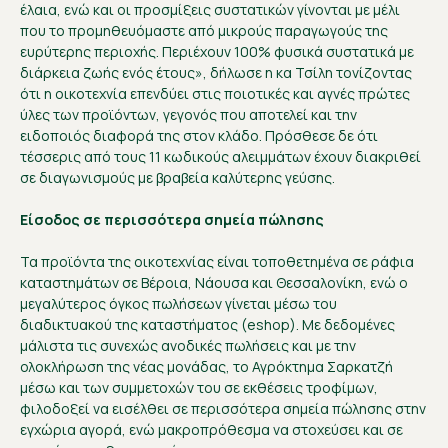
έλαια, ενώ και οι προσμίξεις συστατικών γίνονται με μέλι
που το προμηθευόμαστε από μικρούς παραγωγούς της
ευρύτερης περιοχής. Περιέχουν 100% φυσικά συστατικά με
διάρκεια ζωής ενός έτους», δήλωσε η κα Τσίλη τονίζοντας
ότι η οικοτεχνία επενδύει στις ποιοτικές και αγνές πρώτες
ύλες των προϊόντων, γεγονός που αποτελεί και την
ειδοποιός διαφορά της στον κλάδο. Πρόσθεσε δε ότι
τέσσερις από τους 11 κωδικούς αλειμμάτων έχουν διακριθεί
σε διαγωνισμούς με βραβεία καλύτερης γεύσης.
Είσοδος σε περισσότερα σημεία πώλησης
Τα προϊόντα της οικοτεχνίας είναι τοποθετημένα σε ράφια
καταστημάτων σε Βέροια, Νάουσα και Θεσσαλονίκη, ενώ ο
μεγαλύτερος όγκος πωλήσεων γίνεται μέσω του
διαδικτυακού της καταστήματος (eshop). Με δεδομένες
μάλιστα τις συνεχώς ανοδικές πωλήσεις και με την
ολοκλήρωση της νέας μονάδας, το Αγρόκτημα Σαρκατζή
μέσω και των συμμετοχών του σε εκθέσεις τροφίμων,
φιλοδοξεί να εισέλθει σε περισσότερα σημεία πώλησης στην
εγχώρια αγορά, ενώ μακροπρόθεσμα να στοχεύσει και σε