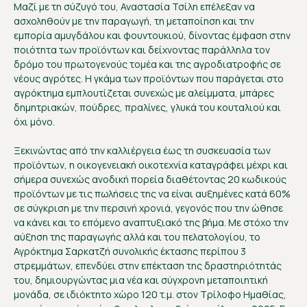
Μαζί με τη σύζυγό του, Αναστασία Τσίλη επέλεξαν να
ασχοληθούν με την παραγωγή, τη μεταποίηση και την
εμπορία αμυγδάλου και φουντουκιού, δίνοντας έμφαση στην
ποιότητα των προϊόντων και δείχνοντας παράλληλα τον
δρόμο του πρωτογενούς τομέα και της αγροδιατροφής σε
νέους αγρότες. Η γκάμα των προϊόντων που παράγεται στο
αγρόκτημα εμπλουτίζεται συνεχώς με αλείμματα, μπάρες
δημητριακών, πούδρες, πραλίνες, γλυκά του κουταλιού και
όχι μόνο.
Ξεκινώντας από την καλλιέργεια έως τη συσκευασία των
προϊόντων, η οικογενειακή οικοτεχνία καταγράφει μέχρι και
σήμερα συνεχώς ανοδική πορεία διαθέτοντας 20 κωδικούς
προϊόντων με τις πωλήσεις της να είναι αυξημένες κατά 60%
σε σύγκριση με την περσινή χρονιά, γεγονός που την ώθησε
να κάνει και το επόμενο αναπτυξιακό της βήμα. Με στόχο την
αύξηση της παραγωγής αλλά και του πελατολογίου, το
Αγρόκτημα Σαρκατζή συνολικής έκτασης περίπου 3
στρεμμάτων, επενδύει στην επέκταση της δραστηριότητάς
του, δημιουργώντας μια νέα και σύγχρονη μεταποιητική
μονάδα, σε ιδιόκτητο χώρο 120 τ.μ. στον Τρίλοφο Ημαθίας,