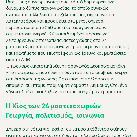
ίδιοι τους συγχωριανούς τους. «Αυτό δημιουργεί ένα
δυναμικό δίκτυο τεχνογνωσίας, το οποίο συνεχώς
ενισχύεται, αλληλεπιδρά, εξελίσσεται», σημειώνει ο κ.
Χατζηλαζάρου και προσθέτει ότι, μέχρι σήμερα,
περισσότεροι από 250 μαστιχοπαραγωγοί έχουν
συμμετάσχει ενεργά, 24 εκπαιδευμένοι παραγωγοί
λειτουργούν ως πολλαπλασιαστές γνώσης στα 24
μαστιχοχώρια και οι παραγωγοί μεταφέρουν παρατηρήσεις
και ερωτήματα που επιστρέφουν ως έρευνα και βελτιώσεις
από το ΑΠΘ.
Όπως χαρακτηριστικά λέει η παραγωγός Δέσποινα Βατάκη:
«Το πρόγραμμα μου δίνει τη δυνατότητα να συμβάλω ενεργά
στη διάδοση της γνώσης. Ως ομάδα, ανταλλάσσουμε
απόψεις, συζητάμε, προβληματιζόμαστε. Δημιουργείται ένα
γόνιμο ‘δούναι και λαβείν’, που μας οδηγεί μόνο μπροστά».
Η Χίος των 24 μαστιχοχωριών:
Γεωργία, πολιτισμός, κοινωνία
Σήμερα στη νότια Χίο, εκεί όπου τα μαστιχόδεντρα στέκουν
ακίνητα στον χρόνο και στάζουν το πολύτιμο δάκρυ τους εδώ