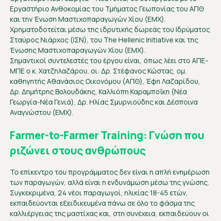
Εργαστήριο Ανθοκομίας του Τμήματος Γεωπονίας του ΑΠΘ
και την Ένωση Μαστιχοπαραγωγών Χίου (ΕΜΧ).
Χρηματοδοτείται μέσω της ιδρυτικής δωρεάς του Ιδρύματος
Σταύρος Νιάρχος (ΙΣΝ), του The Hellenic Initiative και της
Ένωσης Μαστιχοπαραγωγών Χίου (ΕΜΧ).
Σημαντικοί συντελεστές του έργου είναι, όπως λέει στο ΑΠΕ-
ΜΠΕ ο κ. Χατζηλαζάρου, οι: Δρ. Στέφανος Κώστας, ομ.
καθηγητής Αθανάσιος Οικονόμου (ΑΠΘ), Έφη Λαζαρίδου,
Δρ. Δημήτρης Βολουδάκης, Καλλιόπη Καραμποΐκη (Νέα
Γεωργία-Νέα Γενιά), Δρ. Ηλίας Σμυρνιούδης και Δέσποινα
Αναγνώστου (ΕΜΧ).
Farmer-to-Farmer Training: Γνώση που
ριζώνει στους ανθρώπους
Το επίκεντρο του προγράμματος δεν είναι η απλή ενημέρωση
των παραγωγών, αλλά είναι η ενδυνάμωση μέσω της γνώσης.
Συγκεκριμένα, 24 νέοι παραγωγοί, ηλικίας 18-45 ετών,
εκπαιδεύονται εξειδικευμένα πάνω σε όλο το φάσμα της
καλλιέργειας της μαστίχας και, στη συνέχεια, εκπαιδεύουν οι