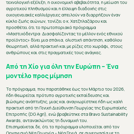
τεχνολογική εξέλιξη, η οικονομική αβεβαιότητα, η μείωση του
αγροτικού πληθυσμού και η έλλειψη διαδοχής στις
οικογενειακές καλλιέργειες απειλούν να διαρρήξουν έναν
κύκλο ζωής αιώνων, τονίζει ο κ. Χατζηλαζάρου και
προσθέτει ότι το πρωτοποριακό πρόγραμμα
«Μαστιχόδεντρα: Διασφαλίζοντας το μέλλον ενός εθνικού
προϊόντος» δίνει μια σπάνια, ολιστική απάντηση, καθόλου
θεωρητική, αλλά πρακτική και με ρίζες στο χωράφι, στους
ανθρώπους και στις πραγματικές τους ανάγκες.
Από τη Χίο για όλη την Ευρώπη – Ένα
μοντέλο προς μίμηση
Το πρόγραμμα, που παρατάθηκε έως τον Μάρτιο του 2026,
ήδη θεωρείται πρότυπο αγροτικής εκπαίδευσης και
βιώσιμης ανάπτυξης, μιας και αναγνωρίστηκε ήδη ως καλή
πρακτική από τη Γενική Διεύθυνση Γεωργίας της Ευρωπαϊκής
Επιτροπής (DG Agri), ενώ βραβεύτηκε στα Bravo Sustainability
Awards, αντανακλώντας τη δυναμική του.
Επισημαίνεται δε, ότι το πρόγραμμα υλοποιείται από τον
Οργανισμό Νέα Γεωργία – Νέα Γενιά, σε συνεργασία με το