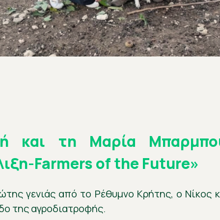
νή και τη Μαρία Μπαρμπο
ξη-Farmers of the Future»
ης γενιάς από το Ρέθυμνο Κρήτης, ο Νίκος κα
άδο της αγροδιατροφής.