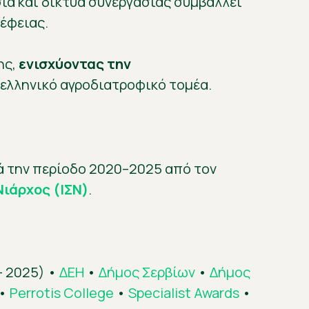
ία και δίκτυα συνεργασίας συμβάλλει
έφειας.
ης,
ενισχύοντας την
 ελληνικό αγροδιατροφικό τομέα.
τά την περίοδο 2020–2025 από τον
Νιάρχος (ΙΣΝ)
.
– 2025) •
ΔΕΗ
•
Δήμος Σερβίων
•
Δήμος
•
Perrotis College
•
Specialist Awards
•