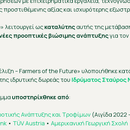
ρήσεων με επιχειρηματικά εργαλεία, τεχνογνωσ
 προστιθέμενης αξίας και ισχυρότερης εξωστρ
e
» λειτουργεί ως
καταλύτης
αυτής της μετάβασ
νέες προοπτικές βιώσιμης ανάπτυξης
για τον
λιξη – Farmers of the Future» υλοποιήθηκε κα
 της ιδρυτικής δωρεάς του
Ιδρύματος Σταύρος 
ραμμα
υποστηρίχθηκε από
:
γροτικής Ανάπτυξης και Τροφίμων
(Αιγίδα 2022 
ank
•
TÜV Austria
•
Αμερικανική Γεωργική Σχολή