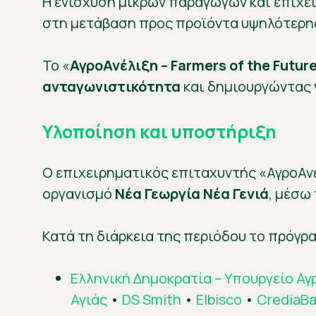
Η ενίσχυση μικρών παραγωγών και επιχει
στη μετάβαση προς προϊόντα υψηλότερης
Το «
ΑγροΑνέλιξη – Farmers of the Futur
ανταγωνιστικότητα
και δημιουργώντας
Υλοποίηση και υποστήριξη
Ο επιχειρηματικός επιταχυντής «ΑγροΑνέ
οργανισμό
Νέα Γεωργία Νέα Γενιά
, μέσω
Κατά τη διάρκεια της περιόδου το πρόγ
Ελληνική Δημοκρατία – Υπουργείο Α
Αγιάς
•
DS Smith
•
Elbisco
•
CrediaB