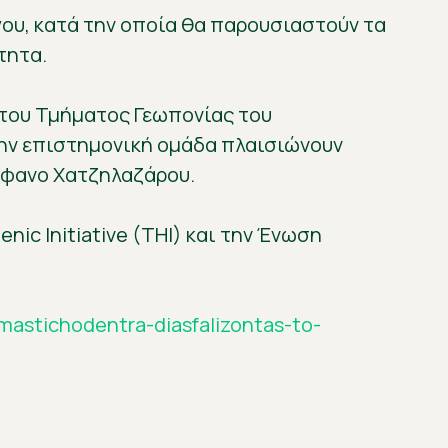
ου, κατά την οποία θα παρουσιαστούν τα
τητα.
 του Τμήματος Γεωπονίας του
ην επιστημονική ομάδα πλαισιώνουν
έφανο Χατζηλαζάρου.
nic Initiative (THI) και την Ένωση
/mastichodentra-diasfalizontas-to-