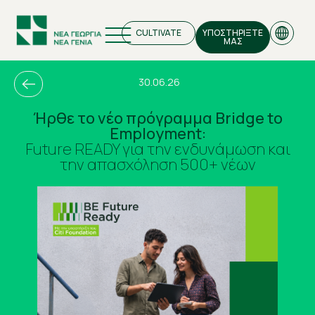
CULTIVATE
ΥΠΟΣΤΗΡΙΞΤΕ
ΜΑΣ
30.06.26
Ήρθε το νέο πρόγραμμα Bridge to
Employment:
EN
Future READY για την ενδυνάμωση και
την απασχόληση 500+ νέων
GR