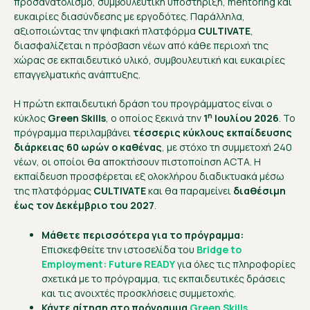
προσανατολισμό, συμβουλευτική υποστήριξη, mentoring και
ευκαιρίες διασύνδεσης με εργοδότες. Παράλληλα,
αξιοποιώντας την ψηφιακή πλατφόρμα
CULTIVATE
,
διασφαλίζεται η πρόσβαση νέων από κάθε περιοχή της
χώρας σε εκπαιδευτικό υλικό, συμβουλευτική και ευκαιρίες
επαγγελματικής ανάπτυξης.
Η πρώτη εκπαιδευτική δράση του προγράμματος είναι ο
η
κύκλος
Green
Skills
, ο οποίος ξεκινά την
1
Ιουλίου 2026
. Το
πρόγραμμα περιλαμβάνει
τέσσερις κύκλους εκπαίδευσης
διάρκειας 60 ωρών ο καθένας
, με στόχο τη συμμετοχή 240
νέων, οι οποίοι θα αποκτήσουν πιστοποίηση ACTA. Η
εκπαίδευση προσφέρεται εξ ολοκλήρου διαδικτυακά μέσω
της πλατφόρμας
CULTIVATE
και θα παραμείνει
διαθέσιμη
έως τον Δεκέμβριο του 2027
.
Μάθετε περισσότερα για το πρόγραμμα:
Επισκεφθείτε την ιστοσελίδα του
Bridge to
Employment: Future READY
για όλες τις πληροφορίες
σχετικά με το πρόγραμμα, τις εκπαιδευτικές δράσεις
και τις ανοιχτές προσκλήσεις συμμετοχής.
Κάντε αίτηση στο πρόγραμμα
Green Skills
.