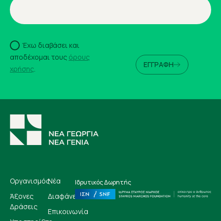
Έχω διαβάσει και
αποδέχομαι τους
όρους
ΕΓΓΡΑΦΗ
χρήσης
.
Οργανισμός
Νέα
Ιδρυτικός Δωρητής
Άξονες
Διαφάνεια
Δράσεις
Επικοινωνία