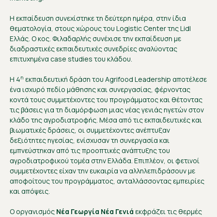
Η εκπαίδευση συνεχίστηκε τη δεύτερη ημέρα, στην ίδια
θεματολογία, στους χώρους του Logistic Center της Lidl
Ελλάς. Ο κος. Φιλαδαρλής συνέχισε την εκπαίδευση με
διαδραστικές εκπαιδευτικές συνεδρίες αναλύοντας
επιτυχημένα case studies του κλάδου.
η
Η 4
εκπαιδευτική δράση του Agrifood Leadership αποτέλεσε
ένα ισχυρό πεδίο μάθησης και συνεργασίας, φέρνοντας
κοντά τους συμμετέχοντες του προγράμματος και θέτοντας
τις βάσεις για τη διαμόρφωση μιας νέας γενιάς ηγετών στον
κλάδο της αγροδιατροφής. Μέσα από τις εκπαιδευτικές και
βιωματικές δράσεις, οι συμμετέχοντες ανέπτυξαν
δεξιότητες ηγεσίας, ενίσχυσαν τη συνεργασία και
εμπνεύστηκαν από τις προοπτικές ανάπτυξης του
αγροδιατροφικού τομέα στην Ελλάδα. Επιπλέον, οι φετινοί
συμμετέχοντες είχαν την ευκαιρία να αλληλεπιδράσουν με
αποφοίτους του προγράμματος, ανταλλάσσοντας εμπειρίες
και απόψεις.
Ο οργανισμός
Νέα Γεωργία Νέα Γενιά
εκφράζει τις θερμές