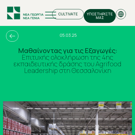
CULTIVATE
ΥΠΟΣΤΗΡΙΞΤΕ
ΜΑΣ
05.03.25
Μαθαίνοντας για τις Εξαγωγές:
Επιτυχής ολοκλήρωση της 4ης
EN
εκπαιδευτικής δράσης του Agrifood
Leadership στη Θεσσαλονίκη
GR