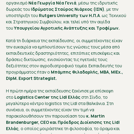
οργανισμό
Νέα Γεωργία Νέα Γενιά
, μέσω της ιδρυτικής
δωρεάς του
Ιδρύματος Σταύρος Νιάρχος (ΙΣΝ)
, με την
υποστήριξη του
Rutgers University των Η.Π.Α
. ως Τεχνικού
και Στρατηγικού Συμβούλου, και τελεί υπό την αιγίδα
του
Υπουργείου Αγροτικής Ανάπτυξης και Τροφίμων.
Κατά τη διάρκεια της εκπαίδευσης, οι συμμετέχοντες είχαν
την ευκαιρία να εμπλουτίσουν τις γνώσεις τους μέσα από
εκπαιδευτικές δραστηριότητες, επιτόπιες επισκέψεις και
δράσεις δικτύωσης, ενισχύοντας τις ηγετικές τους
δεξιότητες στον αγροδιατροφικό τομέα. Εκπαιδευτής του
προγράμματος ήταν ο
Μπάμπης Φιλαδαρλής, MBA, MIEx.,
DipM. Export Strategist.
Η πρώτη ημέρα της εκπαίδευσης ξεκίνησε με επίσκεψη
στο
Logistic
s
Center της Lidl Ελλάς
στη Σίνδο, το
μεγαλύτερο κέντρο logistics της Lidl στα Βαλκάνια. Στη
συνέχεια, οι συμμετέχοντες είχαν την τιμή να
παρακολουθήσουν την παρουσίαση του
κ. Martin
Brandenburger, CEO και Πρόεδρος Διοίκησης της Lidl
Ελλάς
, ο οποίος μοιράστηκε τη φιλοσοφία, το όραμα και