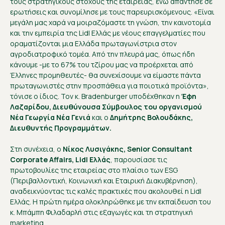
τους στρατηγικούς στόχους της εταιρείας, ενώ απάντησε σε
ερωτήσεις και συνομίλησε με τους παρευρισκόμενους. «Είναι
μεγάλη μας χαρά να μοιραζόμαστε τη γνώση, την καινοτομία
και την εμπειρία της Lidl Ελλάς με νέους επαγγελματίες που
οραματίζονται μια Ελλάδα πρωταγωνίστρια στον
αγροδιατροφικό τομέα. Από την πλευρά μας, όπως ήδη
κάνουμε -με το 67% του τζίρου μας να προέρχεται από
Έλληνες προμηθευτές- θα συνεχίσουμε να είμαστε πάντα
πρωταγωνιστές στην προσπάθεια για ποιοτικά προϊόντα»,
τόνισε ο ίδιος. Τον κ. Bradenburger υποδέχθηκαν η
Έφη
Λαζαρίδου, Διευθύνουσα Σύμβουλος του οργανισμού
Νέα Γεωργία Νέα Γενιά
και ο
Δημήτρης Βολουδάκης,
Διευθυντής Προγραμμάτων.
Στη συνέχεια, ο
Νίκος Λυσιγάκης, Senior Consultant
Corporate Affairs, Lidl Ελλάς
, παρουσίασε τις
πρωτοβουλίες της εταιρείας στο πλαίσιο των ESG
(Περιβαλλοντική, Κοινωνική και Εταιρική Διακυβέρνηση),
αναδεικνύοντας τις καλές πρακτικές που ακολουθεί η Lidl
Ελλάς. Η πρώτη ημέρα ολοκληρώθηκε με την εκπαίδευση του
κ. Μπάμπη Φιλαδαρλή στις εξαγωγές και τη στρατηγική
marketing.