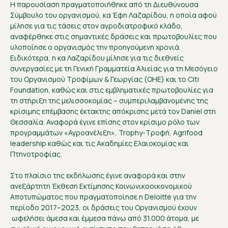
Η παρουσίαση πραγματοποιήθηκε από τη Διευθύνουσα
Σύμβουλο του οργανισμού, κα Έφη Λαζαρίδου, η οποία αφού
μίλησε για τις τάσεις στον αγροδιατροφικό κλάδο,
αναφέρθηκε στις σημαντικές δράσεις και πρωτοβουλίες που
υλοποίησε ο οργανισμός την προηγούμενη χρονιά.
Ειδικότερα, η κα Λαζαρίδου μίλησε για τις διεθνείς
συνεργασίες με τη Γενική Γραμματεία Αλιείας για τη Μεσόγειο
του Οργανισμού Τροφίμων & Γεωργίας (ΟΗΕ) και το Citi
Foundation, καθώς και στις εμβληματικές πρωτοβουλίες για
τη στήριξη της μελισσοκομίας – συμπεριλαμβανομένης της
κρίσιμης επέμβασης έκτακτης απόκρισης μετά τον Daniel στη
Θεσσαλία. Αναφορά έγινε επίσης στον κρίσιμο ρόλο των
προγραμμάτων «Αγροανέλιξη», Trophy-Τροφή, Agrifood
leadership καθώς και τις Ακαδημίες Ελαιοκομίας και
Πτηνοτροφίας.
Στο πλαίσιο της εκδήλωσης έγινε αναφορά και στην
ανεξάρτητη Έκθεση Εκτίμησης Κοινωνικοοικονομικού
Αποτυπώματος που πραγματοποίησε η Deloitte για την
περίοδο 2017–2023, οι δράσεις του Οργανισμού έχουν
ωφελήσει άμεσα και έμμεσα πάνω από 31.000 άτομα, με