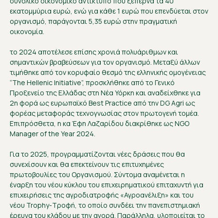
συνολικό οικονομικό αντίκτυπο που ξεπερνά τα 40
εκατομμύρια ευρώ, ενώ για κάθε 1 ευρώ που επενδύεται στον
οργανισμό, παράγονται 5,35 ευρώ στην πραγματική
οικονομία.
το 2024 αποτέλεσε επίσης χρονιά πολυάριθμων και
σημαντικών βραβεύσεων για τον οργανισμό. Μεταξύ άλλων
τιμήθηκε από τον κορυφαίο θεσμό της ελληνικής ομογένειας
“The Hellenic Initiative”, προσκλήθηκε από το Γενικό
Προξενείο της Ελλάδας στη Νέα Υόρκη και αναδείχθηκε για
2η φορά ως ευρωπαϊκό Best Practice από την DG Agri ως
φορέας μεταφοράς τεχνογνωσίας στον πρωτογενή τομέα.
Επιπρόσθετα, η κα Έφη Λαζαρίδου διακρίθηκε ως NGO
Manager of the Year 2024.
Για το 2025, προγραμματίζονται νέες δράσεις που θα
συνεχίσουν και θα επεκτείνουν τις επιτυχημένες
πρωτοβουλίες του Οργανισμού. Σύντομα αναμένεται η
έναρξη του νέου κύκλου του επιχειρηματικού επιταχυντή για
επιχειρήσεις της αγροδιατροφής «Αγροανέλιξη» και του
νέου Trophy-Τροφή, το οποίο συνδέει την πανεπιστημιακή
έρευνα του κλάδου με την αγορά. Παράλληλα, υλοποιείται το