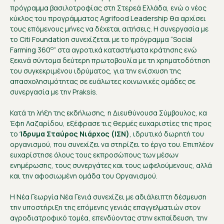
πρόγραμμα βασιλοτροφίας στη Στερεά Ελλάδα, ενώ ο νέος
κύκλος του προγράμματος Agrifood Leadership θα αρχίσει
τους επόμενους μήνες να δέχεται αιτήσεις. Η συνεργασία με
το Citi Foundation συνεχίζεται με το πρόγραμμα “Social
o
Farming 360
” στα αγροτικά καταστήματα κράτησης ενώ
ξεκινά σύντομα δεύτερη πρωτοβουλία με τη χρηματοδότηση
του συγκεκριμένου ιδρύματος, για την ενίσχυση της
απασχολησιμότητας σε ευάλωτες κοινωνικές ομάδες σε
συνεργασία με την Praksis.
Κατά τη λήξη της εκδήλωσης, η Διευθύνουσα Σύμβουλος, κα
Έφη Λαζαρίδου, εξέφρασε τις θερμές ευχαριστίες της προς
το
Ίδρυμα Σταύρος Νιάρχος (ΙΣΝ)
, ιδρυτικό δωρητή του
οργανισμού, που συνεχίζει να στηρίζει το έργο του. Επιπλέον
ευχαρίστησε όλους τους εκπροσώπους των μέσων
ενημέρωσης, τους συνεργάτες και τους ωφελούμενους, αλλά
και την αφοσιωμένη ομάδα του Οργανισμού.
Η Νέα Γεωργία Νέα Γενιά συνεχίζει με αδιάλειπτη δέσμευση
την υποστήριξη της επόμενης γενιάς επαγγελματιών στον
αγροδιατροφικό τομέα, επενδύοντας στην εκπαίδευση, την