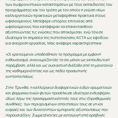
των σωφρονιστικών καταστημάτων με τους εκπαιδευτές του
προγράμματος και τον τρόπο με τον οποίο η γνώση νέων
καλλιεργητικών πρακτικών μεταφέρθηκε πρακτικά στους
ωφελούμενους. Μετέφερε ιστορίες επιτυχίας από
ωφελούμενους που κατάφεραν να επανενταχθούν
αξιοποιώντας τις γνώσεις που αποκόμισαν, ενώ τόνισε
ιδιαίτερα τη σημασία της πιστοποίησης ACTA ως εφοδίου
για ανεύρεση εργασίας. Μας ανάφερε χαρακτηρίστηκα:
«Οι κρατούμενοι υποδέχθηκαν το πρόγραμμα με εμφανή
ενθουσιασμό, αναγνωρίζοντάς το όχι μόνον ως εκπαιδευτική
παρέμβαση, αλλά και ως ουσιαστική διέξοδο από τη μονοτονία
της καθημερινότητας και ως πεδίο προσωπικής
κινητοποιήσεως.
Στην Τίρυνθα, η καλλιέργεια διαφορετικών ειδών αρωματικών
και φαρμακευτικών φυτών προσέλκυσε ιδιαίτερο ενδιαφέρον,
ιδίως λόγω της προσαρμοστικότητάς τους στις ξηροθερμικές
συνθήκες, των περιορισμένων απαιτήσεών τους σε γη και
εισροές και των δυνατοτήτων εμπορικής αξιοποιήσεως που
παρουσιάζουν. Συμμετέχοντες με καταγωγή από αραβικές