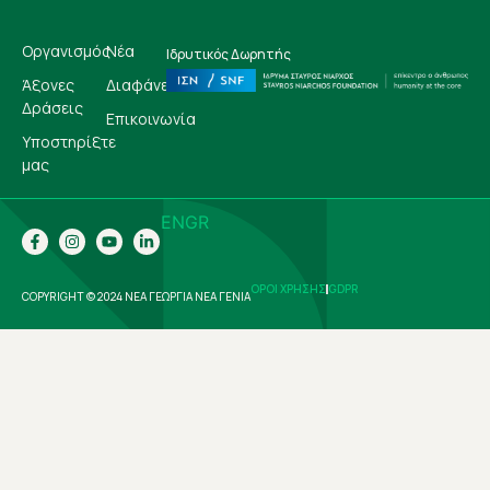
Οργανισμός
Νέα
Ιδρυτικός Δωρητής
Άξονες
Διαφάνεια
Δράσεις
Επικοινωνία
Υποστηρίξτε
μας
EN
GR
ΟΡΟΙ ΧΡΗΣΗΣ
GDPR
COPYRIGHT © 2024 ΝΕΑ ΓΕΩΡΓΙΑ ΝΕΑ ΓΕΝΙΑ