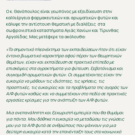
Ο κ. Θανόπουλος είναι γεωπόνος με εξειδίκευση στην
καλλιέργεια φαρμακευτικών και αρωματικών φυτών και
κάλυψε την αντίστοιχη θεματική με διαλέξεις στα
σωφρονιστικά καταστήματα Αγιάς Χανίων και Τίρυνθας
Αργολίδας. Μας μετέφερε τα ακόλουθα:
«Το σημαντικό πλεονέκτημα των εκπαιδεύσεων ήταν ότι είχαν
έντονα βιωματικό χαρακτήρα αφού πέραν των θεωρητικών
θεμάτων, είχαν και εκπαίδευση σε πρακτικό επίπεδο με
επισκέψεις στα αγροκτήματα για φύτευση, ξεβοτάνισμα και
συγκομιδή αρωματικών φυτών. Οι συμμετέχοντες είχαν την
ευκαιρία να μάθουν τις ιδιότητες, τις χρήσεις, τις
προοπτικές, τις ευκαιρίες και τα προβλήματα της αγοράς των
Α/Φ φυτών καθώς και να συμμετέχουν στο πεδίο σε πρακτικές
εργασίες κρίσιμες για την ανάπτυξη των Α/Φ φυτών.
Μια ανεπανάληπτη και ξεχωριστή εμπειρία που θα θυμάμαι
για πάντα. Μου δόθηκε η ευκαιρία να μεταδώσω τις γνώσεις
μου για τα A/Φ φυτά σε ανθρώπους που ψάχνουν για μια
δεύτερη ευκαιρία κατά την επανένταξη τους στο κοινωνικό