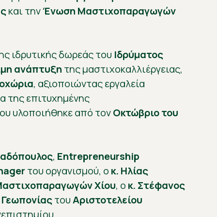
ης
και την
Ένωση Μαστιχοπαραγωγών
ης ιδρυτικής δωρεάς του
Ιδρύματος
ιμη ανάπτυξη
της μαστιχοκαλλιέργειας,
οχώρια
, αξιοποιώντας εργαλεία
ια της επιτυχημένης
που υλοποιήθηκε από τον
Οκτώβριο του
παδόπουλος
,
Entrepreneurship
nager
του οργανισμού, ο
κ. Ηλίας
αστιχοπαραγωγών Χίου
, ο
κ. Στέφανος
 Γεωπονίας
του
Αριστοτελείου
νεπιστημίου.