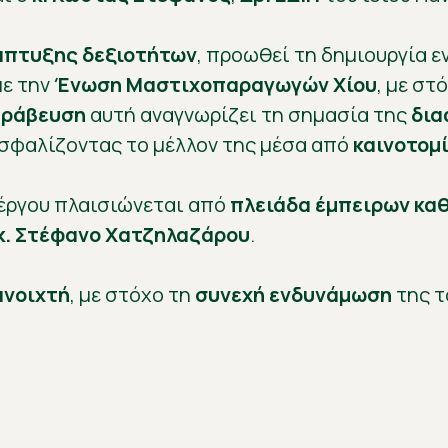
άπτυξης δεξιοτήτων
, προωθεί τη δημιουργία ε
με την
Ένωση Μαστιχοπαραγωγών Χίου
, με στ
βράβευση
αυτή αναγνωρίζει τη σημασία της
δια
ιασφαλίζοντας το μέλλον της μέσα από
καινοτομ
έργου πλαισιώνεται από
πλειάδα έμπειρων κα
κ. Στέφανο Χατζηλαζάρου
.
ανοιχτή
, με στόχο τη
συνεχή ενδυνάμωση
της τ