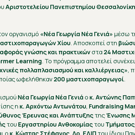
ου
Αριστοτελείου Πανεπιστημίου Θεσσαλονίκ
τον οργανισμό
«Νέα Γεωργία Νέα Γενιά»
μέσω τ
αστιχοπαραγωγών Χίου
. Αποσκοπεί στη
βιώσ
ταφοράς γνώσης και πρακτικών
στα
24 Μαστιχ
armer Learning
. Το πρόγραμμα αποτελεί συνέχε
χνικές πολλαπλασιασμού και καλλιέργειας»
, 
οποίας ωφελήθηκαν
200 μαστιχοπαραγωγοί
.
νισμού
Νέα Γεωργία Νέα Γενιά
ο
κ. Αντώνης Πα
πίσης η
κ. Αρχόντω Αντωνάτου
,
Fundraising Ma
εύθυνος Έρευνας και Ανάπτυξης
της
Ένωσης Μ
ής
του
Εργαστηρίου Ανθοκομίας
του
Τμήματος
αι ο
κ. Κώστας Στέφανος
,
Δρ. ΕΔΙΠ
του ίδιου Πα