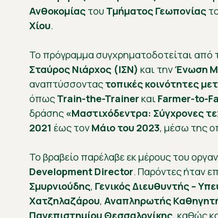
Ανθοκομίας
του
Τμήματος Γεωπονίας
τ
Χίου
.
Το πρόγραμμα συγχρηματοδοτείται από 
Σταύρος Νιάρχος (ΙΣΝ)
και την
Ένωση Μ
αναπτύσσοντας
τοπικές κοινότητες με
όπως
Train-the-Trainer
και
Farmer-to-F
δράσης
«Μαστιχόδεντρα: Σύγχρονες τε
2021
έως τον
Μάιο του 2023
, μέσω της 
Το βραβείο παρέλαβε εκ μέρους του οργα
Development Director
. Παρόντες ήταν ε
Σμυρνιούδης
,
Γενικός Διευθυντής – Υπ
Χατζηλαζάρου
,
Αναπληρωτής Καθηγητ
Πανεπιστημίου Θεσσαλονίκης
, καθώς κ