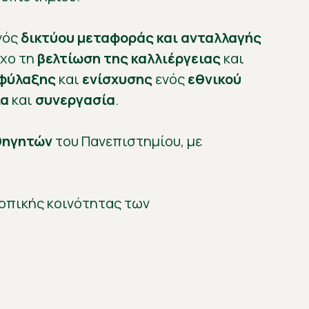
νός
δικτύου μεταφοράς και ανταλλαγής
όχο τη
βελτίωση της καλλιέργειας
και
φύλαξης
και
ενίσχυσης
ενός
εθνικού
ία
και
συνεργασία
.
θηγητών
του Πανεπιστημίου, με
οπικής κοινότητας των