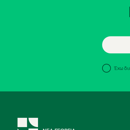
Έχω δι