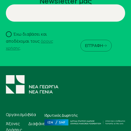
Newsletter μας
Έχω διαβάσει και
αποδέχομαι τους
όρους
ΕΓΓΡΑΦΗ
χρήσης
.
Οργανισμός
Νέα
Ιδρυτικός Δωρητής
Άξονες
Διαφάνεια
Δράσεις