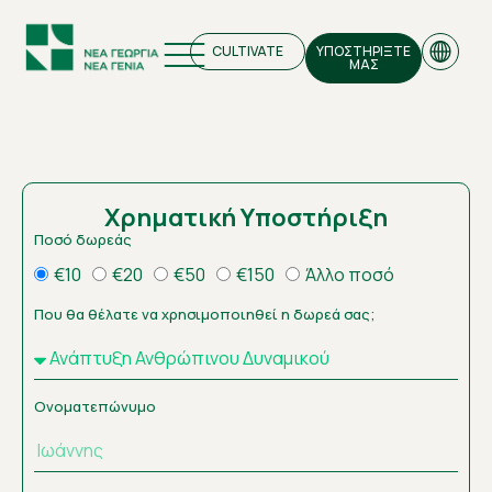
CULTIVATE
ΥΠΟΣΤΗΡΙΞΤΕ
ΜΑΣ
Χρηματική Yποστήριξη
EN
Ποσό δωρεάς
GR
€10
€20
€50
€150
Άλλο ποσό
Που θα θέλατε να χρησιμοποιηθεί η δωρεά σας;
Ονοματεπώνυμο